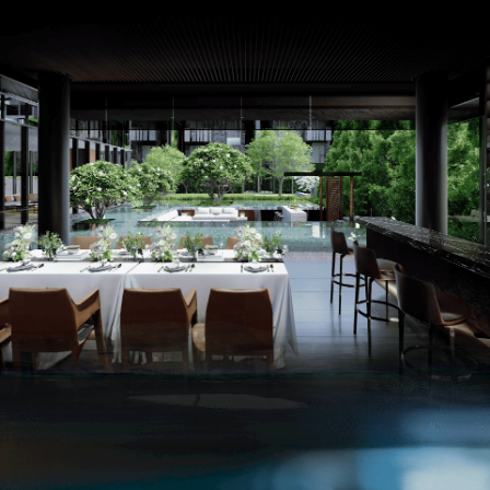
潤泰之森3D示意圖 庭園景觀＋獨立會所一樓