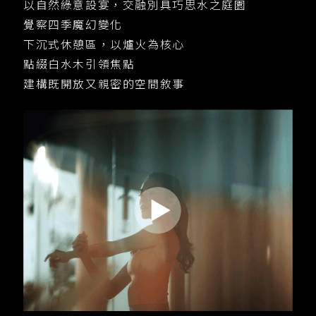
以自然綠意設宴，交融別具巧思水之庭園
覺察四季魔幻變化
下沉式休憩區，以爐火為核心
點綴白水木引領焦點
建構既開放又親密的空間敘事