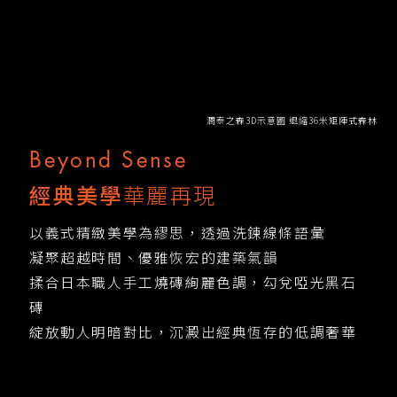
潤泰之森3D示意圖 退縮36米矩陣式森林
Beyond Sense
經典美學
華麗再現
以義式精緻美學為繆思，透過洗鍊線條語彙
凝聚超越時間、優雅恢宏的建築氣韻
揉合日本職人手工燒磚絢麗色調，勾兌啞光黑石
磚
綻放動人明暗對比，沉澱出經典恆存的低調奢華