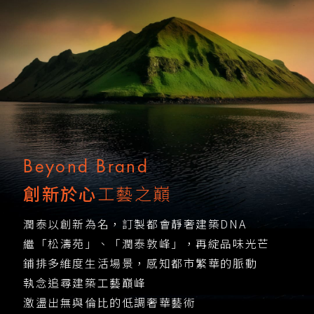
Beyond Brand
創新於心
工藝之巔
潤泰以創新為名，訂製都會靜奢建築DNA
繼「松濤苑」、「潤泰敦峰」，再綻品味光芒
鋪排多維度生活場景，感知都市繁華的脈動
執念追尋建築工藝巔峰
激盪出無與倫比的低調奢華藝術