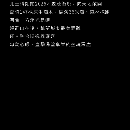
北士科朗闊2026坪森茂街廓，向天地敞開
密植147棵原生喬木，展演36米喬木森林棟距
圍合一方浮光島嶼
領群山在後，眺望城市最美距離
迷人融合隱逸與雍容
勾動心眼，直擊渴望享樂的靈魂深處