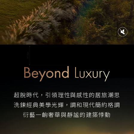
超脫時代，引領理性與感性的居旅潮思
洗鍊經典美學光輝，調和現代簡約格調
衍藝一齣奢華與靜謐的建築悸動