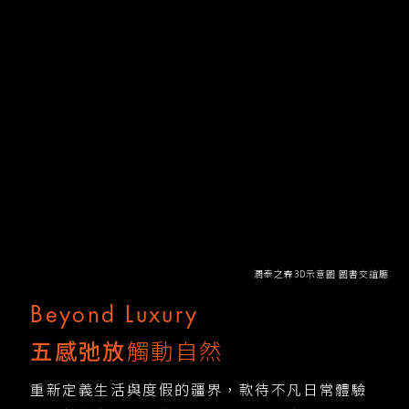
潤泰之森3D示意圖 圖書交誼廳
Beyond Luxury
五感弛放
觸動自然
重新定義生活與度假的疆界，款待不凡日常體驗